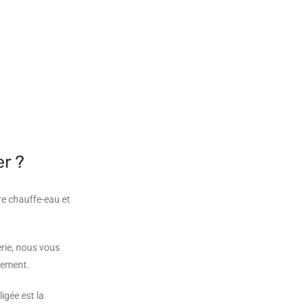
r ?
re chauffe-eau et
rie, nous vous
sement.
igée est la