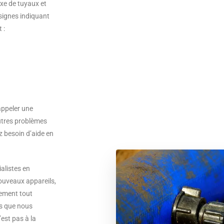
xe de tuyaux et
 signes indiquant
 :
appeler une
autres problèmes
z besoin d’aide en
alistes en
ouveaux appareils,
tement tout
ns que nous
est pas à la