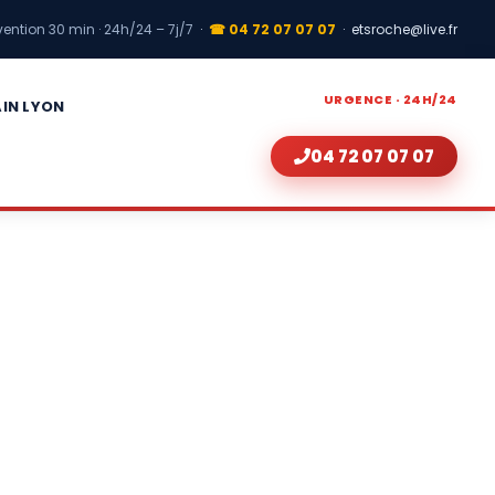
vention 30 min · 24h/24 – 7j/7
·
☎ 04 72 07 07 07
·
etsroche@live.fr
URGENCE · 24H/24
AIN LYON
04 72 07 07 07