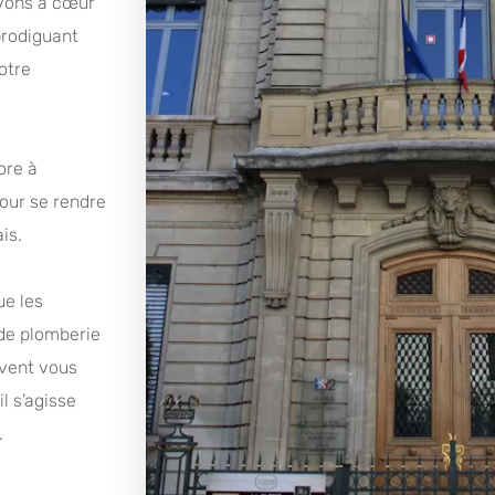
avons à cœur
prodiguant
otre
ore à
our se rendre
is.
ue les
 de plomberie
uvent vous
l s’agisse
.