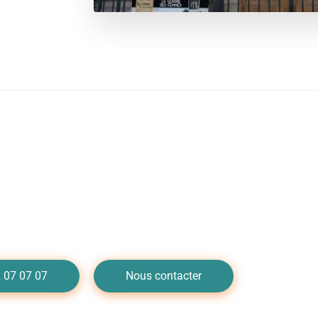
annage de plomberie à Lyo
nous au 04 72 07 07 07
 07 07 07
Nous contacter