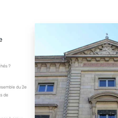
e
chés ?
ensemble du 2e
as de