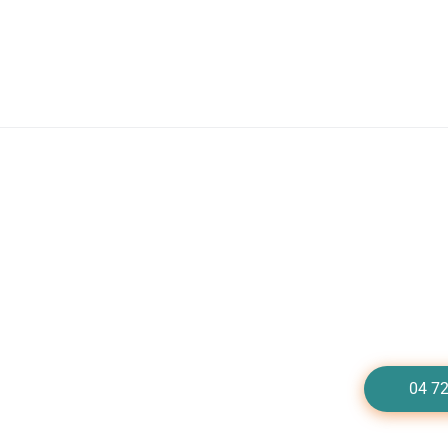
Besoin d'un dép
Appelez-
04 72