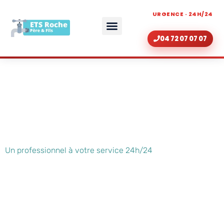
URGENCE · 24H/24
04 72 07 07 07
ZONE D’INTERVENTION
RÉNOVATION DE SALLE DE BAIN LYON
Zone d'intervention
dépannage plomberie
Un professionnel à votre service 24h/24