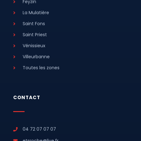
Feyzin
La Mulatière
Saint Fons
Saint Priest
Vénissieux
Villeurbanne
Toutes les zones
CONTACT
04 72 07 07 07
etsroche@live.fr