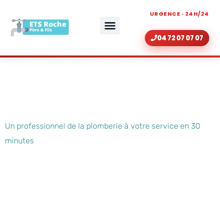
URGENCE · 24H/24
04 72 07 07 07
ZONE D’INTERVENTION
RÉNOVATION DE SALLE DE BAIN LYON
Plombier Lyon 4
Un professionnel de la plomberie à votre service en 30
minutes