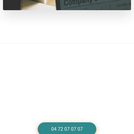
Besoin d'un dépannage de plomberie à
Lyon 4 ?
Appelez-nous au 04 72 07 07 07
04 72 07 07 07