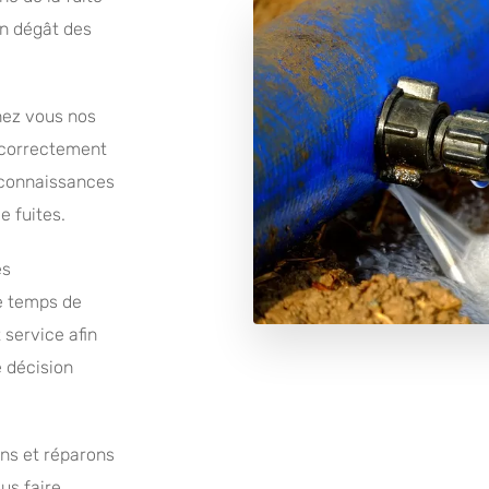
en dégât des
hez vous nos
l correctement
 connaissances
e fuites.
es
le temps de
service afin
e décision
ns et réparons
us faire