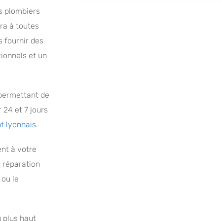
s plombiers
ra à toutes
 fournir des
ionnels et un
permettant de
 24 et 7 jours
t lyonnais
.
nt à votre
 réparation
 ou le
 plus haut