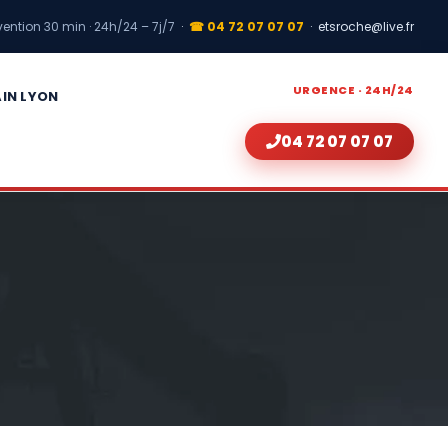
vention 30 min · 24h/24 – 7j/7
·
☎ 04 72 07 07 07
·
etsroche@live.fr
URGENCE · 24H/24
AIN LYON
04 72 07 07 07