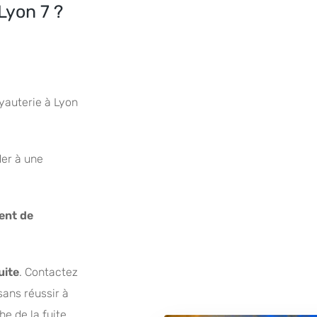
Lyon 7 ?
yauterie à Lyon
der à une
ent de
uite
. Contactez
sans réussir à
he de la fuite