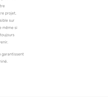
tre
re projet,
sible sur
ue même si
toujours
enir.
on garantissent
miné.