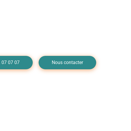
annage de plomberie à Lyon
nous au 04 72 07 07 07
 07 07 07
Nous contacter