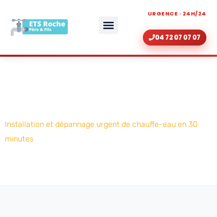
URGENCE · 24H/24
04 72 07 07 07
ZONE D’INTERVENTION
RÉNOVATION DE SALLE DE BAIN LYON
Chauffe-eau Lyon 7
Installation et dépannage urgent de chauffe-eau en 30
minutes