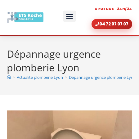
URGENCE · 24H/24
04 72 07 07 07
ZONE D’INTERVENTION
RÉNOVATION DE SALLE DE BAIN LYON
Dépannage urgence
plomberie Lyon
>
Actualité plomberie Lyon
>
Dépannage urgence plomberie Lyon